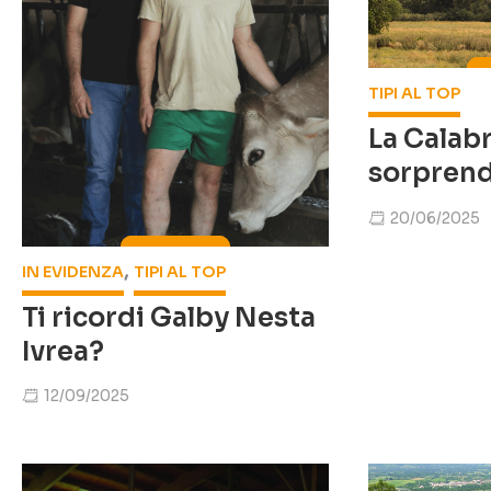
TIPI AL TOP
La Calabr
sorpren
20/06/2025
,
IN EVIDENZA
TIPI AL TOP
Ti ricordi Galby Nesta
Ivrea?
12/09/2025