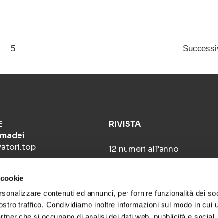
5
Success
E
RIVISTA
Amadei
atori.top
12 numeri all’anno
per restare sempre aggiorna
 cookie
ABBONATI QUI
rsonalizzare contenuti ed annunci, per fornire funzionalità dei soc
ori@gmail.com
ostro traffico. Condividiamo inoltre informazioni sul modo in cui ut
partner che si occupano di analisi dei dati web, pubblicità e social