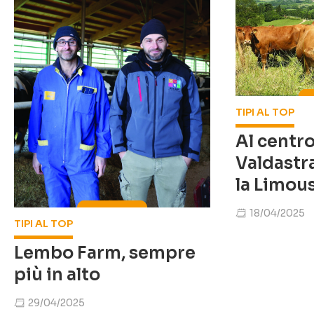
TIPI AL TOP
Al centro
Valdastr
la Limou
18/04/2025
TIPI AL TOP
Lembo Farm, sempre
più in alto
29/04/2025