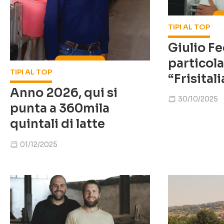
TIPI AL TOP
Giulio Fe
particola
TIPI AL TOP
“Frisital
Anno 2026, qui si
30/10/2025
punta a 360mila
quintali di latte
01/12/2025