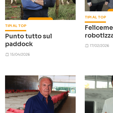
TIPI AL TOP
TIPI AL TOP
Felicem
robotizza
Punto tutto sul
paddock
17/02/2026
15/04/2026