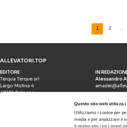
1
2
…
ALLEVATORI.TOP
EDITORE
IN REDAZION
Terqua Terque srl
Alessandro 
Largo Molina 4
amadei@allev
40138 Bologna
PUBBLICITÀ
Questo sito web utilizza i
+39 051 391689
Sofia Belloni
Utilizziamo i cookie per pe
sofia.allevat
media e per analizzare il n
DIRETTORE RESPONSABILE
il nostro sito con i nostri 