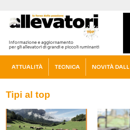
Vai
al
contenuto
Informazione e aggiornamento
per gli allevatori di grandi e piccoli ruminanti
ATTUALITÀ
TECNICA
NOVITÀ DALL
Tipi al top