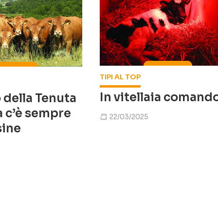
TIPI AL TOP
In vitellaia comando
 della Tenuta
a c’è sempre
22/03/2025
sine