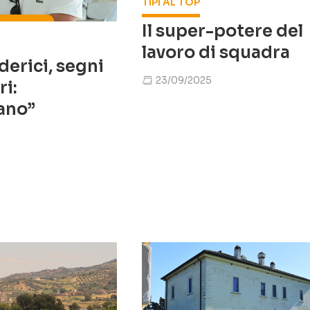
TIPI AL TOP
Il super-potere del
lavoro di squadra
derici, segni
23/09/2025
ri:
iano”