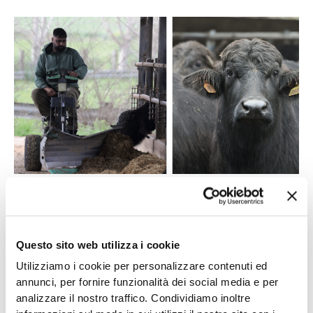
A sinistra: molti collaboratori di D’Ausilio sono in azienda da
una ventina di anni A destra: ogni anno una ottantina di
soggetti in lattazione vengono venduti ad ottimi prezzi per
fare spazio a nuove generazioni di bufale
Questo sito web utilizza i cookie
Pionieri del sessaggio
Utilizziamo i cookie per personalizzare contenuti ed
Francesco lo sa bene, perché insieme ad
annunci, per fornire funzionalità dei social media e per
Anna Chiacchierini, patròn dell’omonimo
analizzare il nostro traffico. Condividiamo inoltre