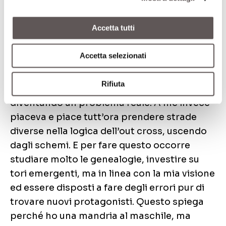
le idee le ha sempre avute molto chiare, sin
dai tempi di Malandrino, il primo toro ad
Accetta tutti
aver fatto sognare gli allevatori italiani:
“Quando ho iniziato, tutta la genetica era
Accetta selezionati
“malandrino-centrica” e ha continuato ad
esserlo per anni, con il risultato che in molti
Rifiuta
allevamenti la consanguineità stava
diventando un problema reale. A me invece
piaceva e piace tutt’ora prendere strade
diverse nella logica dell’out cross, uscendo
dagli schemi. E per fare questo occorre
studiare molto le genealogie, investire su
tori emergenti, ma in linea con la mia visione
ed essere disposti a fare degli errori pur di
trovare nuovi protagonisti. Questo spiega
perché ho una mandria al maschile, ma