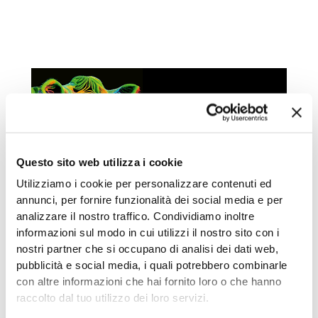
Questo sito web utilizza i cookie
Utilizziamo i cookie per personalizzare contenuti ed
annunci, per fornire funzionalità dei social media e per
analizzare il nostro traffico. Condividiamo inoltre
informazioni sul modo in cui utilizzi il nostro sito con i
nostri partner che si occupano di analisi dei dati web,
pubblicità e social media, i quali potrebbero combinarle
ISCRIVITI ALLA NEWSLETTER
con altre informazioni che hai fornito loro o che hanno
per restare sempre aggiornato sulle ultime
raccolto dal tuo utilizzo dei loro servizi.
novità su allevamento di grandi e piccoli