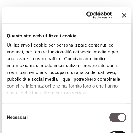
Lesioni del piede
Questo sito web utilizza i cookie
Le differenze più evidenti tra i due sistemi
Utilizziamo i cookie per personalizzare contenuti ed
stabulativi riguardano la
malattia della linea
annunci, per fornire funzionalità dei social media e per
bianca
(MLB)
e la
doppia suola (DS)
che
analizzare il nostro traffico. Condividiamo inoltre
compaiono più frequentemente nella
informazioni sul modo in cui utilizzi il nostro sito con i
stabulazione libera, mentre l’
ulcera soleare
nostri partner che si occupano di analisi dei dati web,
pubblicità e social media, i quali potrebbero combinarle
(US
) si riscontra soprattutto nelle vacche
con altre informazioni che hai fornito loro o che hanno
legate alla posta per le quali il rischio di
raccolto dal tuo utilizzo dei loro servizi.
esposizione risulta due volte superiore. Alcuni
autori (Maier, 2006 e Sanders, 2009)
Selezione
riportano, però, un’incidenza dell’US pari al
Necessari
del
24% nella stabulazione libera e al 16% in quella
consenso
fissa, forse perché la comparsa di questo