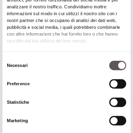
analizzare il nostro traffico. Condividiamo inoltre
informazioni sul modo in cui utilizzi il nostro sito con i
nostri partner che si occupano di analisi dei dati web,
pubblicità e social media, i quali potrebbero combinarle
con altre informazioni che hai fornito loro o che hanno
raccolto dal tuo utilizzo dei loro servizi.
Selezione
I funghi tossigeni portati dalle mosche possono
Necessari
del
contaminare i cereali e i foraggi consumati con la dieta
consenso
Preferenze
Statistiche
Produzione di micotossine
Marketing
Un recente studio (Rangel-Muñoz et al., 2022)
ha voluto identificare la presenza dei funghi