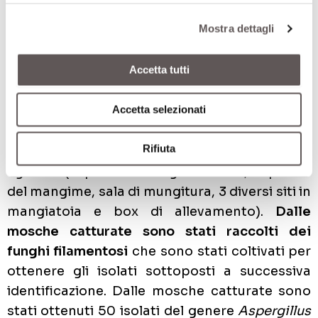
tossigeni
Aspergillus
spp. e
Fusarium
spp. in
Mostra dettagli
mosche domestiche raccolte da allevamenti
da latte. I ricercatori hanno selezionato 10
Accetta tutti
aziende di bovine da latte distribuite nella valle
centrale dello Stato di Aguascalientes, in
Accetta selezionati
Messico. Le mosche sono state intrappolate
utilizzando trappole entomologiche con
Rifiuta
attrattivo olfattivo in 7 siti di ciascuna azienda
agricola (superficie di taglio del silo, deposito
del mangime, sala di mungitura, 3 diversi siti in
mangiatoia e box di allevamento).
Dalle
mosche catturate sono stati raccolti dei
funghi filamentosi
che sono stati coltivati per
ottenere gli isolati sottoposti a successiva
identificazione. Dalle mosche catturate sono
stati ottenuti 50 isolati del genere
Aspergillus