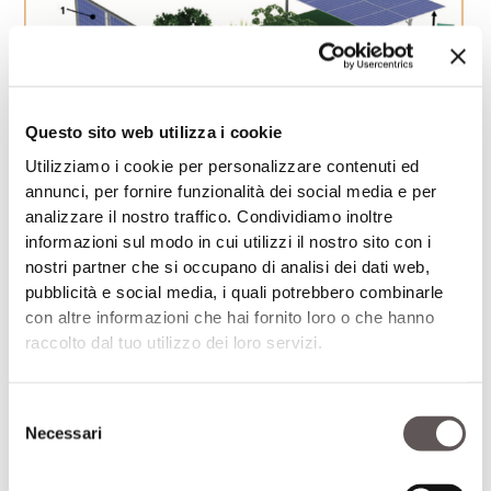
Questo sito web utilizza i cookie
Utilizziamo i cookie per personalizzare contenuti ed
annunci, per fornire funzionalità dei social media e per
analizzare il nostro traffico. Condividiamo inoltre
Tre tipologie di impianto agrivoltaico a confronto: soluzioni
informazioni sul modo in cui utilizzi il nostro sito con i
diverse per rispondere ad esigenze produttive altrettanto
diversificate
nostri partner che si occupano di analisi dei dati web,
pubblicità e social media, i quali potrebbero combinarle
Aree marginali
con altre informazioni che hai fornito loro o che hanno
raccolto dal tuo utilizzo dei loro servizi.
“A conti fatti le zone marginali con presenza
di pascolo possono ragionevolmente trarre
vantaggio da questa tecnologia e
Selezione
Necessari
l’allevamento ovino, d’altronde, può offrire
del
consenso
manutenzione a basso costo del verde sotto