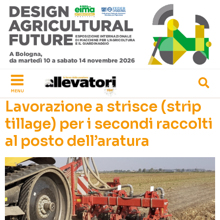
Vai
al
contenuto
MENU
Lavorazione a strisce (strip
tillage) per i secondi raccolti
al posto dell’aratura