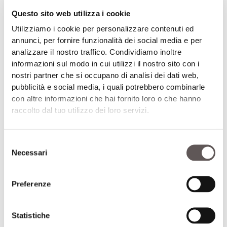
della guida satellitare per poter effettuare la
Questo sito web utilizza i cookie
semina e la concimazione posizionando i
Utilizziamo i cookie per personalizzare contenuti ed
prodotti esattamente al centro della striscia
annunci, per fornire funzionalità dei social media e per
di terreno precedentemente lavorata.
analizzare il nostro traffico. Condividiamo inoltre
informazioni sul modo in cui utilizzi il nostro sito con i
nostri partner che si occupano di analisi dei dati web,
pubblicità e social media, i quali potrebbero combinarle
con altre informazioni che hai fornito loro o che hanno
raccolto dal tuo utilizzo dei loro servizi.
Selezione
Necessari
del
consenso
Preferenze
Abbonamenti alla rivista
12 numeri all’anno per restare sempre
Statistiche