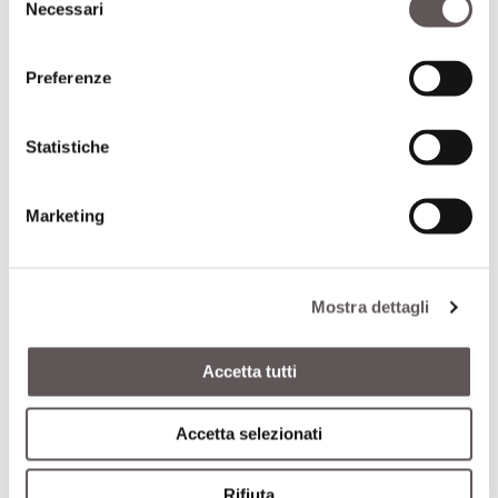
Necessari
del
consenso
Ti può interessare anche
Preferenze
Statistiche
Marketing
Mostra dettagli
Accetta tutti
Accetta selezionati
Convention Agafibj in Basilicata: edizione da
ricordare
Rifiuta