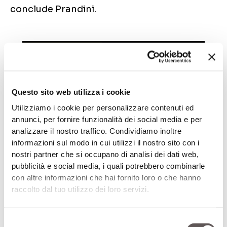
conclude Prandini.
Questo sito web utilizza i cookie
Utilizziamo i cookie per personalizzare contenuti ed
annunci, per fornire funzionalità dei social media e per
analizzare il nostro traffico. Condividiamo inoltre
informazioni sul modo in cui utilizzi il nostro sito con i
nostri partner che si occupano di analisi dei dati web,
Abbonamenti alla rivista
pubblicità e social media, i quali potrebbero combinarle
12 numeri all’anno per restare sempre
con altre informazioni che hai fornito loro o che hanno
aggiornati!
raccolto dal tuo utilizzo dei loro servizi.
ABBONATI
Selezione