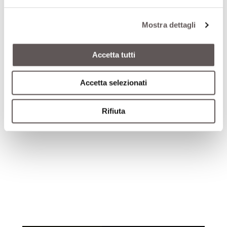
Mostra dettagli
Accetta tutti
Santus riconfermato alla guida di Synergy
Accetta selezionati
ATTUALITÀ
,
IN EVIDENZA
,
NEWS
Rifiuta
21 Luglio 2026