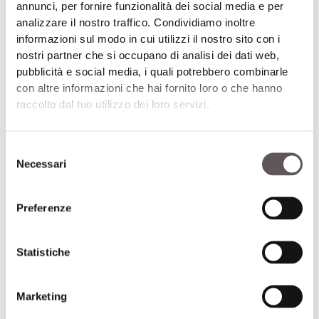
ATTUALITÀ
,
ECONOMIA & MERCATI
,
GENETICA
,
annunci, per fornire funzionalità dei social media e per
analizzare il nostro traffico. Condividiamo inoltre
IN EVIDENZA
informazioni sul modo in cui utilizzi il nostro sito con i
nostri partner che si occupano di analisi dei dati web,
6 Agosto 2026
pubblicità e social media, i quali potrebbero combinarle
con altre informazioni che hai fornito loro o che hanno
raccolto dal tuo utilizzo dei loro servizi.
Selezione
Necessari
del
consenso
Preferenze
Statistiche
Marketing