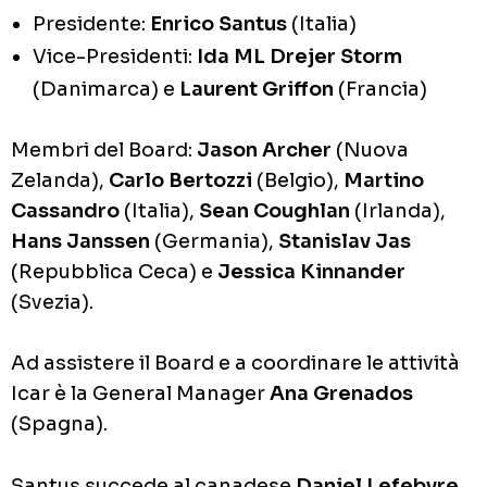
Presidente:
Enrico Santus
(Italia)
Vice-Presidenti:
Ida ML Drejer Storm
(Danimarca) e
Laurent Griffon
(Francia)
Membri del Board:
Jason Archer
(Nuova
Zelanda),
Carlo Bertozzi
(Belgio),
Martino
Cassandro
(Italia),
Sean Coughlan
(Irlanda),
Hans Janssen
(Germania),
Stanislav Jas
(Repubblica Ceca) e
Jessica Kinnander
(Svezia).
Ad assistere il Board e a coordinare le attività
Icar è la General Manager
Ana Grenados
(Spagna).
Santus succede al canadese
Daniel Lefebvre
.