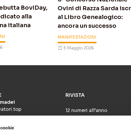
ebutta BoviDay,
Ovini di Razza Sarda iscr
dicato alla
al Libro Genealogico:
na italiana
ancora un successo
NI
MANIFESTAZIONI
26
5 Maggio 2026
E
RIVISTA
Amadei
atori.top
12 numeri all’anno
per restare sempre aggiorna
 cookie