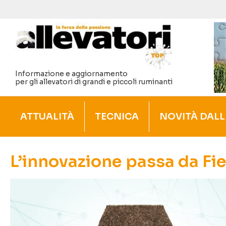
Vai
al
contenuto
Informazione e aggiornamento
per gli allevatori di grandi e piccoli ruminanti
ATTUALITÀ
TECNICA
NOVITÀ DALL
L’innovazione passa da Fie