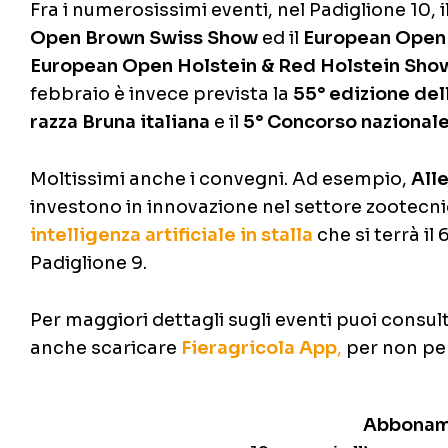
Fra i numerosissimi eventi, nel Padiglione 10, i
Open Brown Swiss Show
ed il
European Open
European Open Holstein & Red Holstein Sho
febbraio è invece prevista la
55° edizione del
razza Bruna italiana
e il
5° Concorso nazionale
Moltissimi anche i convegni. Ad esempio,
All
investono in innovazione nel settore zootecn
intelligenza artificiale in stalla
che si terrà il
Padiglione 9.
Per maggiori dettagli sugli eventi puoi consulta
anche scaricare
Fieragricola App
,
per non per
Abboname