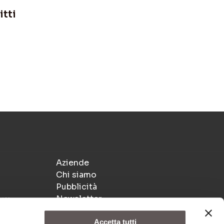
itti
Aziende
Chi siamo
Pubblicità
Newsletter
ti!
Accetta tutti
Autorizzazione del Tribunale di Bologna n. 8447 del