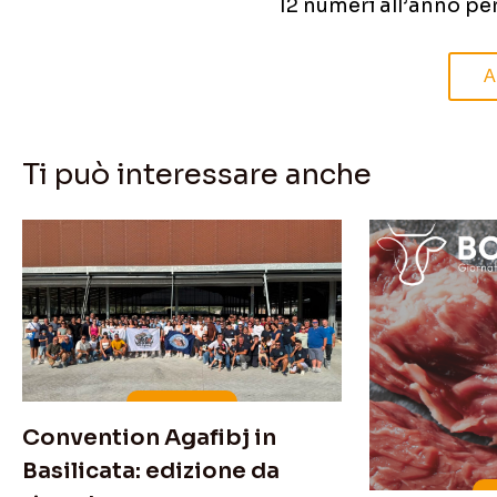
12 numeri all’anno pe
A
Ti può interessare anche
Convention Agafibj in
Basilicata: edizione da