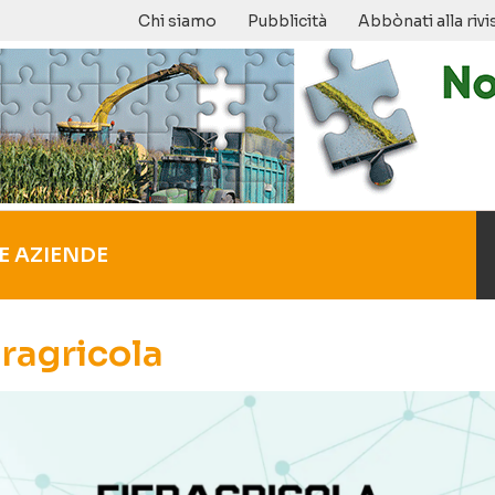
Chi siamo
Pubblicità
Abbònati alla rivi
E AZIENDE
ragricola