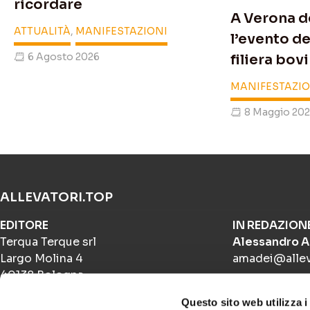
ricordare
A Verona d
ATTUALITÀ
,
MANIFESTAZIONI
l’evento de
6 Agosto 2026
filiera bovi
MANIFESTAZIO
8 Maggio 20
ALLEVATORI.TOP
EDITORE
IN REDAZION
Terqua Terque srl
Alessandro 
Largo Molina 4
amadei@allev
40138 Bologna
PUBBLICITÀ
Questo sito web utilizza i