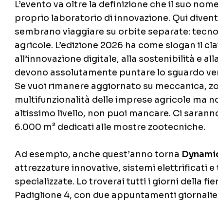
L’evento va oltre la definizione che il suo nom
proprio laboratorio di innovazione. Qui diventa
sembrano viaggiare su orbite separate: tecnol
agricole. L’edizione 2026 ha come slogan il cl
all’innovazione digitale, alla sostenibilità e a
devono assolutamente puntare lo sguardo ver
Se vuoi rimanere aggiornato su meccanica, zoo
multifunzionalità delle imprese agricole ma non
altissimo livello, non puoi mancare. Ci sarann
6.000 m² dedicati alle mostre zootecniche.
Ad esempio, anche quest’anno torna
Dynami
attrezzature innovative, sistemi elettrificati
specializzate. Lo troverai tutti i giorni della fi
Padiglione 4, con due appuntamenti giornalieri