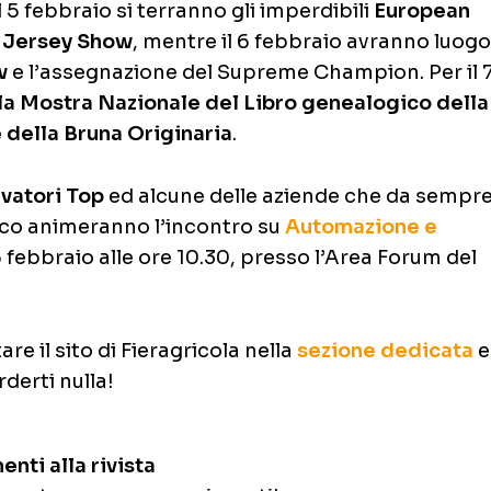
l 5 febbraio si terranno gli imperdibili
European
 Jersey Show
, mentre il 6 febbraio avranno luogo 
w
e l’assegnazione del Supreme Champion. Per il 
la Mostra Nazionale del Libro genealogico della
 della Bruna Originaria
.
evatori Top
ed alcune delle aziende che da sempr
ico animeranno l’incontro su
Automazione e
 6 febbraio alle ore 10.30, presso l’Area Forum del
re il sito di Fieragricola nella
sezione dedicata
e
derti nulla!
nti alla rivista