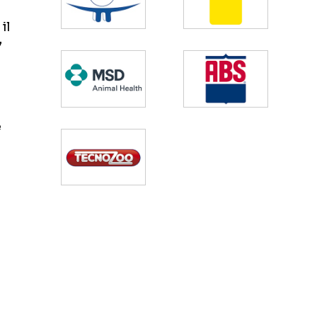
il
7
e