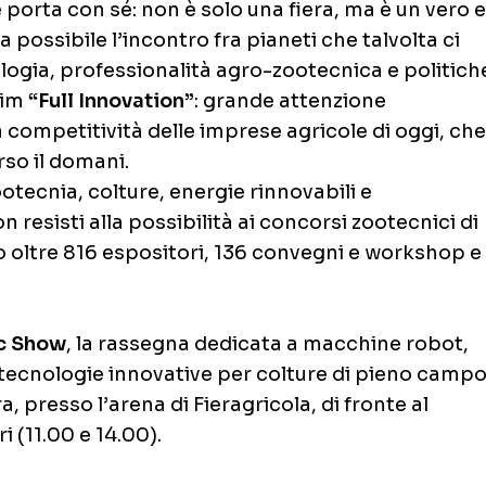
e porta con sé: non è solo una fiera, ma è un vero e
 possibile l’incontro fra pianeti che talvolta ci
ogia, professionalità agro-zootecnica e politich
aim
“Full Innovation”
: grande attenzione
lla competitività delle imprese agricole di oggi, che
so il domani.
tecnia, colture, energie rinnovabili e
 resisti alla possibilità ai concorsi zootecnici di
o oltre 816 espositori, 136 convegni e workshop e
c Show
, la rassegna dedicata a macchine robot,
 e tecnologie innovative per colture di pieno campo
era, presso l’arena di Fieragricola, di fronte al
 (11.00 e 14.00).