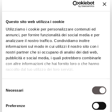
aumentare i casi di mastite, alterare i cicli
riproduttivi e diminuire le produzioni
attraverso un’alterazione delle fermentazioni
Questo sito web utilizza i cookie
ruminali. L’utilizzo di particolari ceppi
Utilizziamo i cookie per personalizzare contenuti ed
selezionati per l’applicazione nell’insilato si è
annunci, per fornire funzionalità dei social media e per
dimostrato in grado di ridurre la presenza di
analizzare il nostro traffico. Condividiamo inoltre
alcune micotossine post-raccolta (Gallo et al.,
informazioni sul modo in cui utilizzi il nostro sito con i
nostri partner che si occupano di analisi dei dati web,
2018).
pubblicità e social media, i quali potrebbero combinarle
•
Appetibilità
. Chi produce insilato lo fa per
con altre informazioni che hai fornito loro o che hanno
alimentare le bovine. Pertanto, l’appetibilità è
raccolto dal tuo utilizzo dei loro servizi.
un parametro qualitativo fondamentale. Un
insilato appetibile
dovrà essere fresco
. Uno
Selezione
studio tedesco (Gerlach et al., 2003) ha
Necessari
del
mostrato come ogni grado di temperatura
consenso
nell’unifeed maggiore di quello dell’ambiente
Preferenze
circostante esita in una perdita di latte