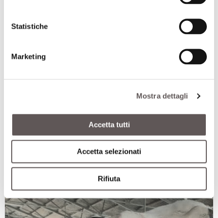
Statistiche
Marketing
Mostra dettagli
Post-parto, fare di meno per stressare meno
TECNICA
Accetta tutti
17 Luglio 2026
Accetta selezionati
Rifiuta