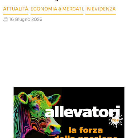
ATTUALITÀ
,
ECONOMIA & MERCATI
,
IN EVIDENZA
16 Giugno 2026