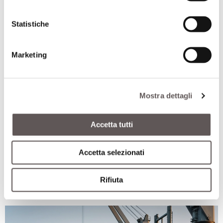
Statistiche
Marketing
Mostra dettagli
Accetta tutti
Strategie europee per l’allevamento
Accetta selezionati
ATTUALITÀ
,
IN EVIDENZA
,
NEWS
8 Luglio 2026
Rifiuta