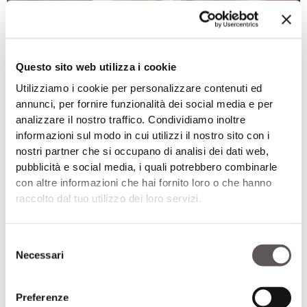
Questo sito web utilizza i cookie
Utilizziamo i cookie per personalizzare contenuti ed
Santus riconfermato alla guida di Synergy
annunci, per fornire funzionalità dei social media e per
ATTUALITÀ
,
IN EVIDENZA
,
NEWS
analizzare il nostro traffico. Condividiamo inoltre
informazioni sul modo in cui utilizzi il nostro sito con i
21 Luglio 2026
nostri partner che si occupano di analisi dei dati web,
pubblicità e social media, i quali potrebbero combinarle
con altre informazioni che hai fornito loro o che hanno
raccolto dal tuo utilizzo dei loro servizi.
Selezione
Necessari
del
consenso
Preferenze