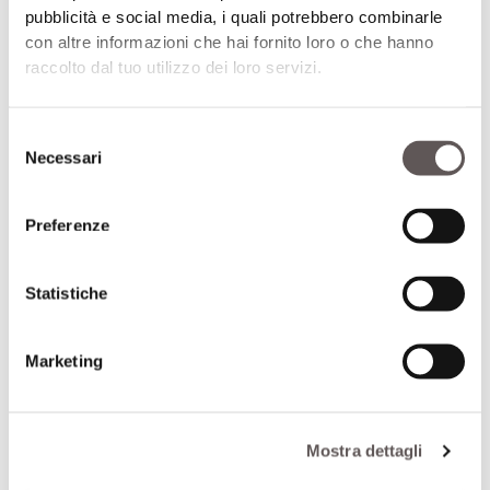
pubblicità e social media, i quali potrebbero combinarle
con altre informazioni che hai fornito loro o che hanno
raccolto dal tuo utilizzo dei loro servizi.
Selezione
Necessari
del
consenso
Preferenze
GranTerre e Agriform entrano nel capitale di
Intermizoo
Statistiche
ATTUALITÀ
,
ECONOMIA & MERCATI
,
GENETICA
,
IN EVIDENZA
Marketing
6 Agosto 2026
Mostra dettagli