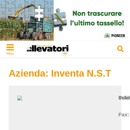
Vai
al
contenuto
MENU
Azienda: Inventa N.S.T
Indir
Tele
Fax: