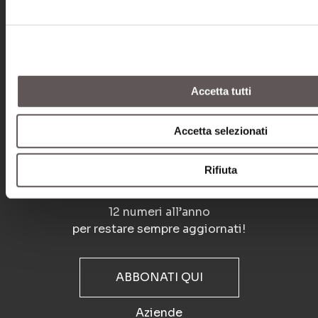
DIRETTORE RESPONSABILE
Alessandro Amadei
IN REDAZIONE
Alessandro Amadei
amadei@allevatori.top
Accetta tutti
PUBBLICITÀ
Accetta selezionati
Sofia Belloni
sofia.allevatori@gmail.com
Rifiuta
RIVISTA
12 numeri all’anno
per restare sempre aggiornati!
ABBONATI QUI
Aziende