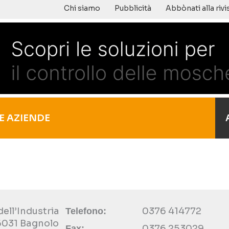
Chi siamo
Pubblicità
Abbònati alla rivi
E AZIENDE
dell’Industria
0376 414772
Telefono:
46031 Bagnolo
0376 253029
Fax: