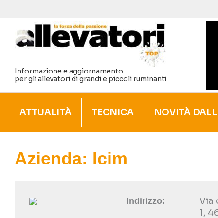
Vai
al
contenuto
Informazione e aggiornamento
per gli allevatori di grandi e piccoli ruminanti
ATTUALITÀ
TECNICA
NOVITÀ DALL
Azienda: Icim
Via 
Indirizzo:
1, 